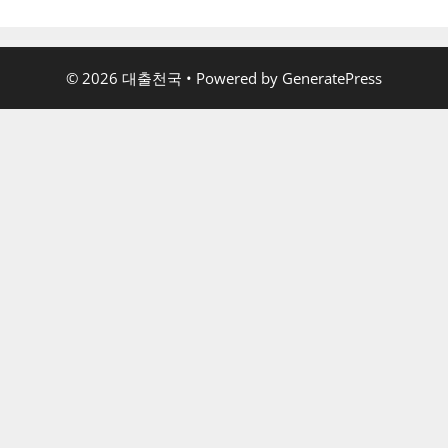
© 2026 대출천국
• Powered by
GeneratePress